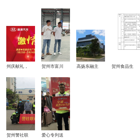
安服务 赋
士服务团
行召开青年
泥“十四
能贺州企
智力引擎驱
员工座谈会
五”战略发
业，构筑安
动贺州企业
凝聚青春力
展在贺产业
全屏障
高质量发展
量 深化企
项目推进会
业服务
圆满举行，
贺州政企合
力共绘发展
州庆献礼，
贺州市富川
高扬东融主
贺州食品生
蓝图
钜惠全城
瑶族自治县
旋律 打好
产企业一件
——凯里通
政协启
创新主战场
事套餐服务
源携手贵和
动“委员企
——贺州市
规程指南
特约服务开
业服务
展区暨企业
启汽车抢购
季”，精准
服务推介
盛宴
助力贺州企
业高质量发
贺州警社联
爱心专列送