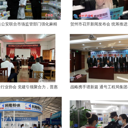
桂公安联合市场监管部门强化麻精
贺州市召开新闻发布会 统筹推
品管控 筑牢企业安全生产防线
疫情防控和复工复产工
行业协会 党建引领聚合力，普惠
战略携手谱新篇 通号工程局集
金融促发展
签署框架协议，共促贺州企业服
区域发展