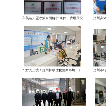
车美洁加盟政策全面解析 条件、费用及投
贺州实体
资前景
“优”无止境！贺州持续优化营商环境，引
贺州市行
来“金凤凰”
利