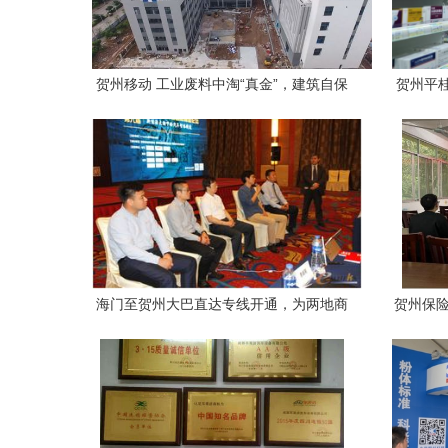
贺州移动 工业废料中淘“真金”，建筑自保
贺州平
温实现大降耗
药
海门至贺州大巴直达专线开通，为两地商
贺州保险
贸往来与人员流动架设便捷桥梁