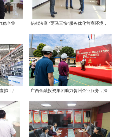
力稳企业
信都法庭 “两马三快”服务优化营商环境，
跑出全力东融“加速度”
到虚拟工厂
广西金融投资集团助力贺州企业服务，深
改”答案
化区域经济高质量发展