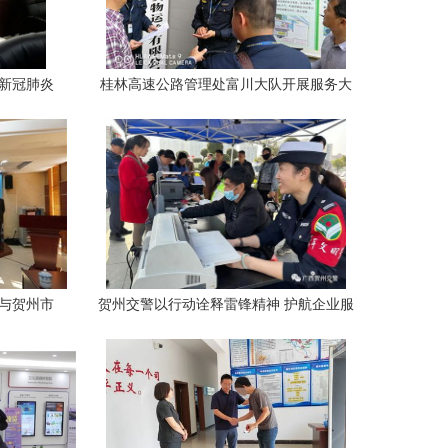
进新冠肺炎
桂林高速公路管理处富川大队开展服务大
作
走访活动，精准赋能贺州企业，提升路政
服务新水平
团与贺州市
贺州交警以行动诠释雷锋精神 护航企业服
务升级与
务再升级